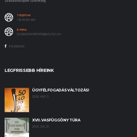
Szabadidősport Szövetség
TELEFON
+36 99 515 484
E-MAIL
SZABADIDOSPORT@SVSZSZ.HU
FACEBOOK
LEGFRISSEBB HÍREINK
ÜGYFÉLFOGADÁS VÁLTOZÁS!
2026. AUG 3.
XVII. VASFÜGGÖNY TÚRA
2026. JUL 21.