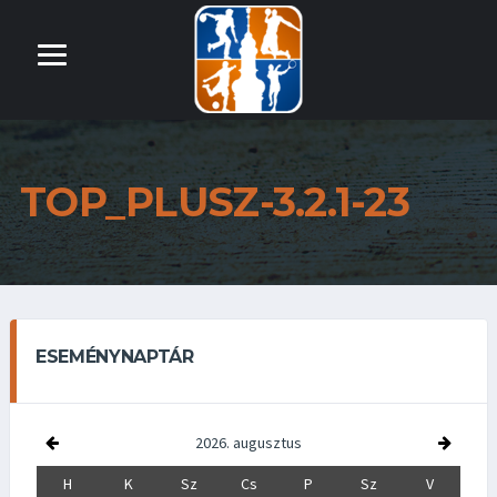
TOP_PLUSZ-3.2.1-23
ESEMÉNYNAPTÁR
2026. augusztus
H
K
Sz
Cs
P
Sz
V