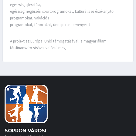
egészségfejlesztési,
egészségmegőrzési sportprogramokat, kulturális és érzékenyítő
programokat, vakációs
programokat, táborokat, ünnepi rendezvényeket.
A projekt az Európai Unió támogatásával, a magyar állam
társfinanszírozásával valósul meg.
SOPRON VÁROSI