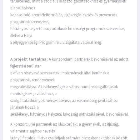
területeihez, mint a szociális alapszolgáltatásokhoz és gyermekjóléti
alapellátáshoz
kapcsolódó szemléletformálás, egészégfejlesztési és prevenciós
programok szervezése,
hátrányos helyzetű csoportoknak közösségi programok szervezése,
illetve a Helyi
Esélyegyenlőségi Program felülvizsgálata valósul meg.
A projekt tartalma:
A konzorciumi partnerek bevonásával az adott
fejlesztési területen
aktívan résztvevő szervezetek, intézmények által kerülnek a
programok, rendezvények
megvalósításra. A tevékenységek a városi humánszolgáltatások
minőségének javításához, a
szolgáltatáshiányok mérsékléséhez, az életminőség javításához
járulnak hozzá a
sérülékeny, hátrányos helyzetű lakosság aktivizálásával, bevonásával.
A konzorciumi partnerek az időskorúak, a gyermekek, az ifjúság,
valamint a sajátos nevelési
igényű fiatalok, illetve családjaik számára biztosítanak többek között