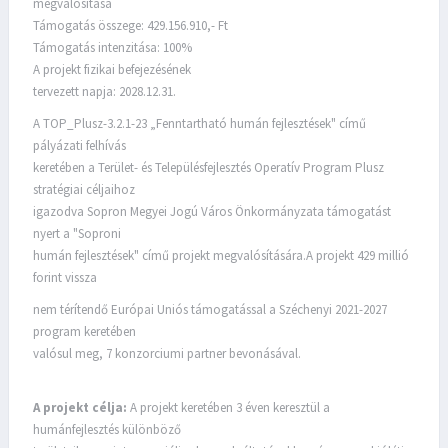
megvalósítása
Támogatás összege: 429.156.910,- Ft
Támogatás intenzitása: 100%
A projekt fizikai befejezésének
tervezett napja: 2028.12.31.
A TOP_Plusz-3.2.1-23 „Fenntartható humán fejlesztések" című
pályázati felhívás
keretében a Terület- és Településfejlesztés Operatív Program Plusz
stratégiai céljaihoz
igazodva Sopron Megyei Jogú Város Önkormányzata támogatást
nyert a "Soproni
humán fejlesztések" című projekt megvalósítására.A projekt 429 millió
forint vissza
nem térítendő Európai Uniós támogatással a Széchenyi 2021-2027
program keretében
valósul meg, 7 konzorciumi partner bevonásával.
A projekt célja:
A projekt keretében 3 éven keresztül a
humánfejlesztés különböző