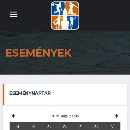
ESEMÉNYEK
ESEMÉNYNAPTÁR
2026. augusztus
H
K
Sz
Cs
P
Sz
V