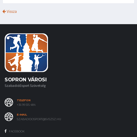
Vissza
SOPRON VÁROSI
Szabadidősport Szövetség
TELEFON
+36 99 515 484
E-MAIL
SZABADIDOSPORT@SVSZSZ.HU
FACEBOOK