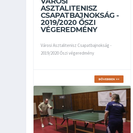
VÁROSI
ASZTALITENISZ
CSAPATBAJNOKSÁG -
2019/2020 ŐSZI
VÉGEREDMÉNY
Városi Asztalitenisz Csapatbajnokság -
2019/2020 Őszi végeredmény
BŐVEBBEN >>