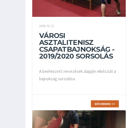
2019. 10. 21.
VÁROSI
ASZTALITENISZ
CSAPATBAJNOKSÁG -
2019/2020 SORSOLÁS
A beérkezett nevezések alapján elkészült a
bajnokság sorsolása.
BŐVEBBEN >>