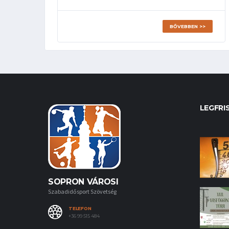
BŐVEBBEN >>
LEGFRI
SOPRON VÁROSI
Szabadidősport Szövetség
TELEFON
+36 99 515 484