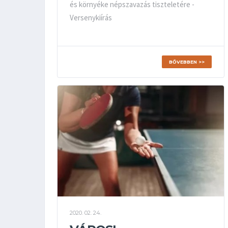
és környéke népszavazás tiszteletére -
Versenykiírás
BŐVEBBEN >>
2020. 02. 24.