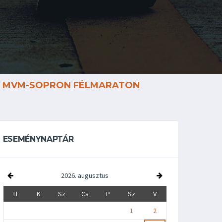
MVM-SOPRON FÉLMARATON
ESEMÉNYNAPTÁR
2026. augusztus
H
K
Sz
Cs
P
Sz
V
1
2