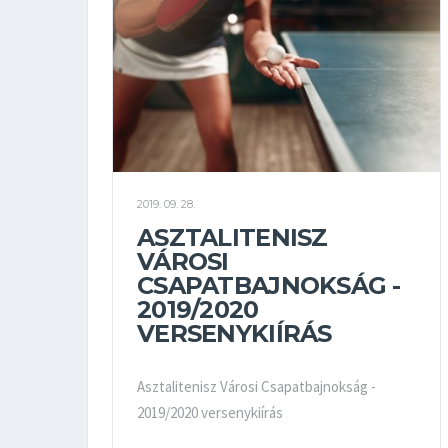
2019. 09. 28.
ASZTALITENISZ
VÁROSI
CSAPATBAJNOKSÁG -
2019/2020
VERSENYKIÍRÁS
Asztalitenisz Városi Csapatbajnokság -
2019/2020 versenykiírás