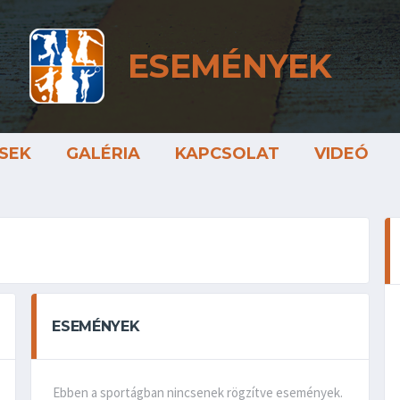
ESEMÉNYEK
SEK
GALÉRIA
KAPCSOLAT
VIDEÓ
ESEMÉNYEK
Ebben a sportágban nincsenek rögzítve események.