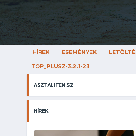
HÍREK
ESEMÉNYEK
LETÖLTÉ
TOP_PLUSZ-3.2.1-23
ASZTALITENISZ
HÍREK