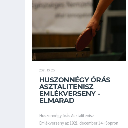
2021. 10. 25.
HUSZONNÉGY ÓRÁS
ASZTALITENISZ
EMLÉKVERSENY -
ELMARAD
Huszonnégy órás Asztalitenisz
Emlékverseny az 1921. december 14-i Sopron