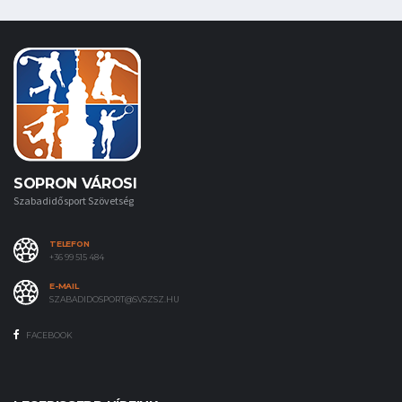
SOPRON VÁROSI
Szabadidősport Szövetség
TELEFON
+36 99 515 484
E-MAIL
SZABADIDOSPORT@SVSZSZ.HU
FACEBOOK