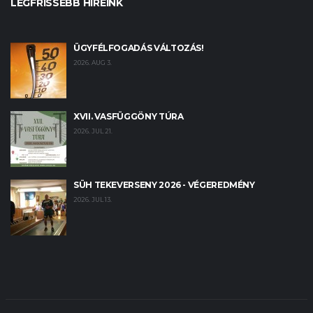
LEGFRISSEBB HÍREINK
ÜGYFÉLFOGADÁS VÁLTOZÁS!
2026. AUG 3.
XVII. VASFÜGGÖNY TÚRA
2026. JUL 21.
SÜH TEKEVERSENY 2026 - VÉGEREDMÉNY
2026. JUL 13.