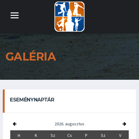
GALÉRIA
ESEMÉNYNAPTÁR
2026. augusztus
H
K
Sz
Cs
P
Sz
V