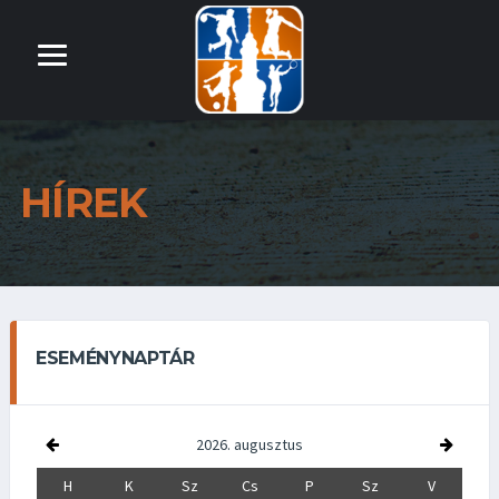
HÍREK
ESEMÉNYNAPTÁR
2026. augusztus
H
K
Sz
Cs
P
Sz
V