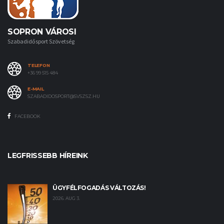
SOPRON VÁROSI
Szabadidősport Szövetség
TELEFON
+36 99 515 484
E-MAIL
SZABADIDOSPORT@SVSZSZ.HU
FACEBOOK
LEGFRISSEBB HÍREINK
ÜGYFÉLFOGADÁS VÁLTOZÁS!
2026. AUG 3.