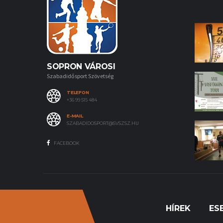
SOPRON VÁROSI
Szabadidősport Szövetség
TELEFON
+36 99 515 484
E-MAIL
SZABADIDOSPORT@SVSZSZ.HU
FACEBOOK
HÍREK
ES