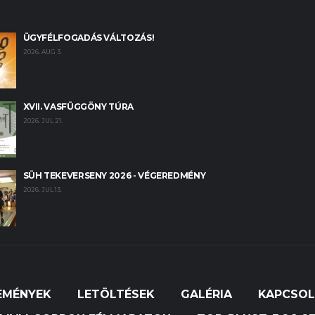
ÜGYFÉLFOGADÁS VÁLTOZÁS!
2026. AUG 3.
XVII. VASFÜGGÖNY TÚRA
2026. JUL 21.
SÜH TEKEVERSENY 2026 - VÉGEREDMÉNY
2026. JUL 13.
EMÉNYEK
LETÖLTÉSEK
GALÉRIA
KAPCSO