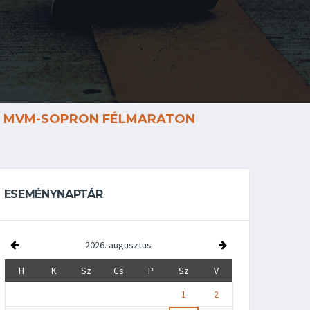
MVM-SOPRON FÉLMARATON
ESEMÉNYNAPTÁR
2026. augusztus
H
K
Sz
Cs
P
Sz
V
1
2