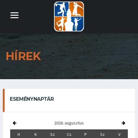
HÍREK
ESEMÉNYNAPTÁR
2026. augusztus
H
K
Sz
Cs
P
Sz
V