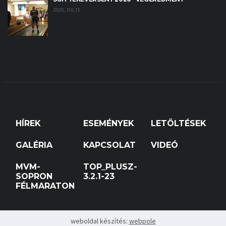
2026. JUL 13.
HÍREK
ESEMÉNYEK
LETÖLTÉSEK
GALÉRIA
KAPCSOLAT
VIDEÓ
MVM-
TOP_PLUSZ-
SOPRON
3.2.1-23
FÉLMARATON
weboldal készítés:
webpole