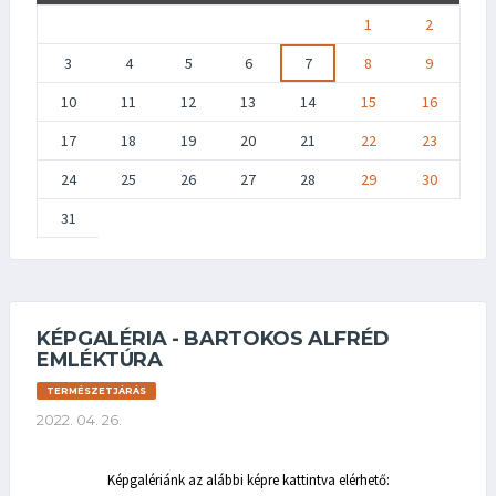
1
2
3
4
5
6
7
8
9
10
11
12
13
14
15
16
17
18
19
20
21
22
23
24
25
26
27
28
29
30
31
KÉPGALÉRIA - BARTOKOS ALFRÉD
EMLÉKTÚRA
TERMÉSZETJÁRÁS
2022. 04. 26.
Képgalériánk az alábbi képre kattintva elérhető: