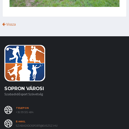
Vissza
SOPRON VÁROSI
Szabadidősport Szövetség
TELEFON
+36 99 515 484
E-MAIL
SZABADIDOSPORT@SVSZSZ.HU