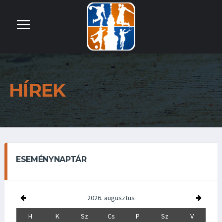
HÍREK
ESEMÉNYNAPTÁR
2026. augusztus
H
K
Sz
Cs
P
Sz
V