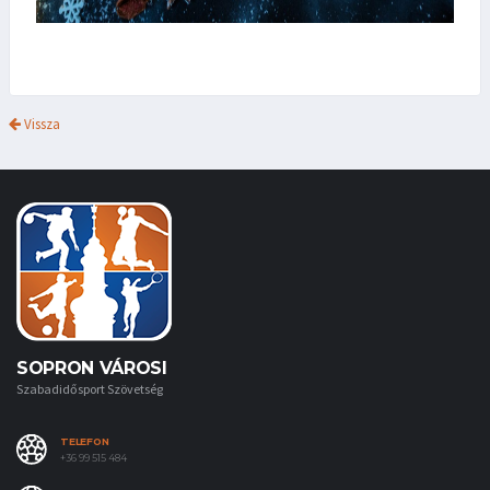
Vissza
SOPRON VÁROSI
Szabadidősport Szövetség
TELEFON
+36 99 515 484