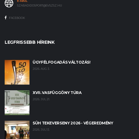
E-MAIL
SZABADIDOSPORT@SVSZSZ.HU
FACEBOOK
LEGFRISSEBB HÍREINK
ÜGYFÉLFOGADÁS VÁLTOZÁS!
2026. AUG 3.
XVII. VASFÜGGÖNY TÚRA
2026. JUL 21.
SÜH TEKEVERSENY 2026 - VÉGEREDMÉNY
2026. JUL 13.