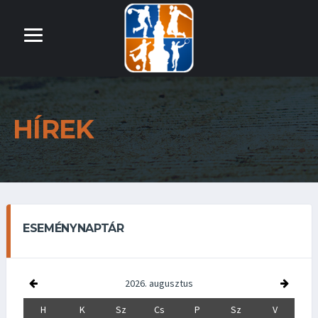
HÍREK
ESEMÉNYNAPTÁR
2026. augusztus
H
K
Sz
Cs
P
Sz
V