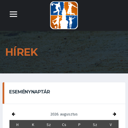
HÍREK
ESEMÉNYNAPTÁR
2026. augusztus
H
K
Sz
Cs
P
Sz
V