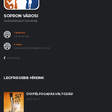
SOPRON VÁROSI
Szabadidősport Szövetség
TELEFON
+36 99 515 484
E-MAIL
SZABADIDOSPORT@SVSZSZ.HU
FACEBOOK
LEGFRISSEBB HÍREINK
ÜGYFÉLFOGADÁS VÁLTOZÁS!
2026. AUG 3.