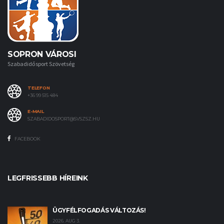
SOPRON VÁROSI
Szabadidősport Szövetség
TELEFON
+36 99 515 484
E-MAIL
SZABADIDOSPORT@SVSZSZ.HU
FACEBOOK
LEGFRISSEBB HÍREINK
ÜGYFÉLFOGADÁS VÁLTOZÁS!
2026. AUG 3.