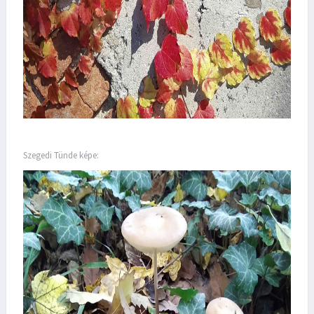
Szegedi Tünde képe: