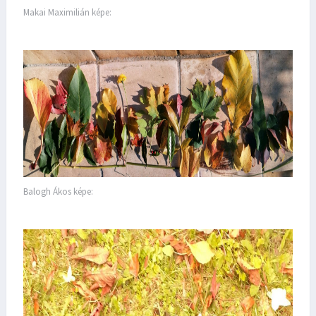
Makai Maximilián képe:
Balogh Ákos képe: