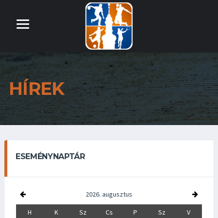
HÍREK
ESEMÉNYNAPTÁR
2026. augusztus
H
K
Sz
Cs
P
Sz
V