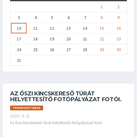
1
2
3
4
5
6
7
8
9
10
11
12
13
14
15
16
17
18
19
20
21
22
23
24
25
26
27
28
29
30
31
AZ ŐSZI KINCSKERESŐ TÚRÁT
HELYETTESÍTŐ FOTÓPÁLYÁZAT FOTÓI.
TERMÉSZETJÁRÁS
2020. 11. 12.
Az Őszi Kincskereső Túrát helyettesítő fotópályázat fotói.