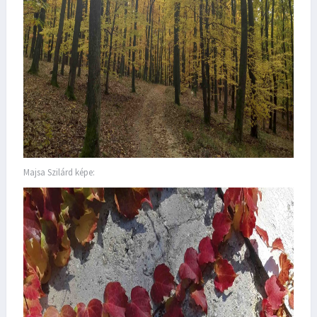
Majsa Szilárd képe: