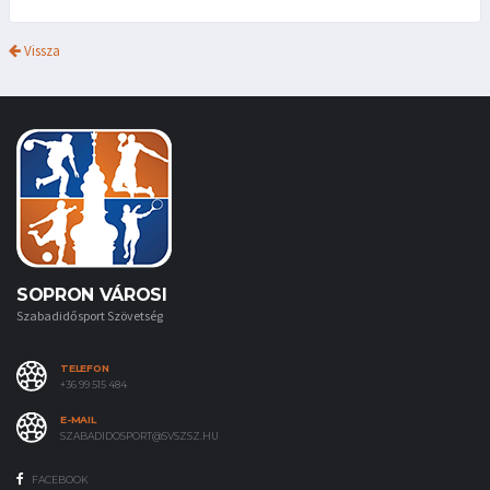
Vissza
SOPRON VÁROSI
Szabadidősport Szövetség
TELEFON
+36 99 515 484
E-MAIL
SZABADIDOSPORT@SVSZSZ.HU
FACEBOOK