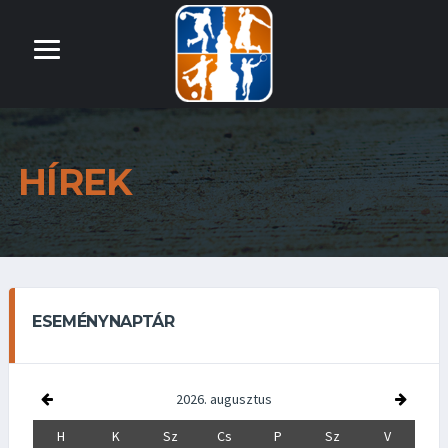
HÍREK
ESEMÉNYNAPTÁR
2026. augusztus
H
K
Sz
Cs
P
Sz
V