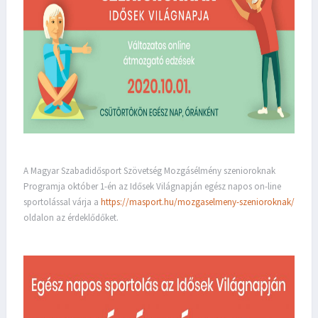
A Magyar Szabadidősport Szövetség Mozgásélmény szenioroknak
Programja október 1-én az Idősek Világnapján egész napos on-line
sportolással várja a
https://masport.hu/
mozgaselmeny-szenioroknak/
oldalon az érdeklődőket.