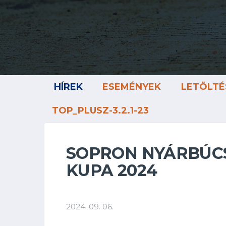
HÍREK
ESEMÉNYEK
LETÖLTÉ
TOP_PLUSZ-3.2.1-23
SOPRON NYÁRBÚC
KUPA 2024
2024. 09. 06.