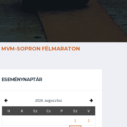
MVM-SOPRON FÉLMARATON
ESEMÉNYNAPTÁR
2026. augusztus
H
K
Sz
Cs
P
Sz
V
1
2