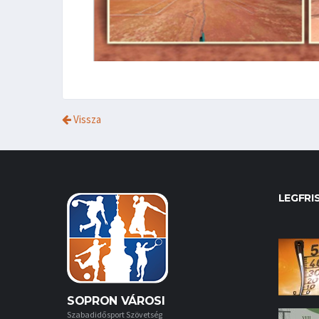
Vissza
LEGFRI
SOPRON VÁROSI
Szabadidősport Szövetség