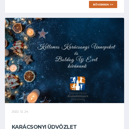
BŐVEBBEN >>
2022. 12. 24.
KARÁCSONYI ÜDVÖZLET