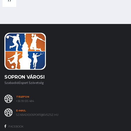
17
SOPRON VÁROSI
Szabadidősport Szövetség
TELEFON
+36 99 515 484
E-MAIL
SZABADIDOSPORT@SVSZSZ.HU
FACEBOOK