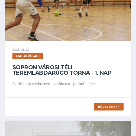
2023. 01. 23.
LABDARÚGÁS
SOPRON VÁROSI TÉLI
TEREMLABDARÚGÓ TORNA - 1. NAP
Az első nap eredményei a cikkben megtekinthetőek
BŐVEBBEN >>