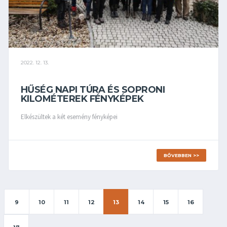
2022. 12. 13.
HŰSÉG NAPI TÚRA ÉS SOPRONI
KILOMÉTEREK FÉNYKÉPEK
Elkészültek a két esemény fényképei
BŐVEBBEN >>
9
10
11
12
13
14
15
16