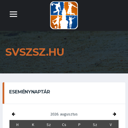
SVSZSZ.HU
ESEMÉNYNAPTÁR
2026. augusztus
H
K
Sz
Cs
P
Sz
V