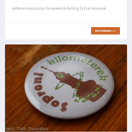
Kellemes Karácsonyi Ünnepeket és Boldog Új Évet kívánunk
BŐVEBBEN >>