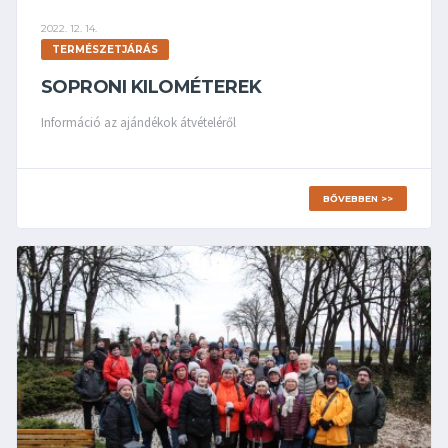
2022. 12. 14.
TERMÉSZETJÁRÁS
SOPRONI KILOMÉTEREK
Információ az ajándékok átvételéről
BŐVEBBEN >>