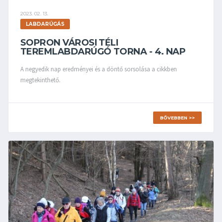
2023. 02. 13.
LABDARÚGÁS
SOPRON VÁROSI TÉLI
TEREMLABDARÚGÓ TORNA - 4. NAP
A negyedik nap eredményei és a döntő sorsolása a cikkben
megtekinthető.
BŐVEBBEN >>