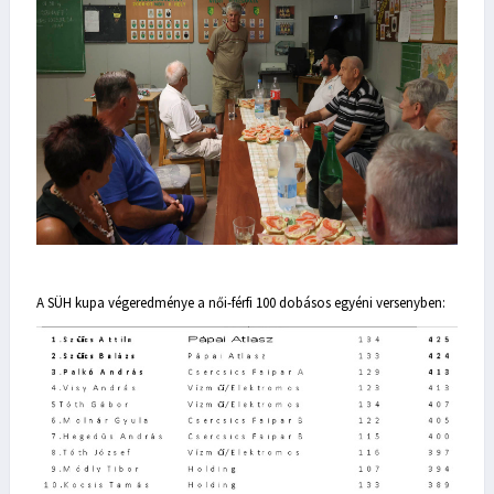
A SÜH kupa végeredménye a női-férfi 100 dobásos egyéni versenyben: