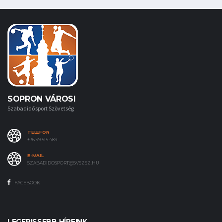
SOPRON VÁROSI
Szabadidősport Szövetség
TELEFON
+36 99 515 484
E-MAIL
SZABADIDOSPORT@SVSZSZ.HU
FACEBOOK
LEGFRISSEBB HÍREINK