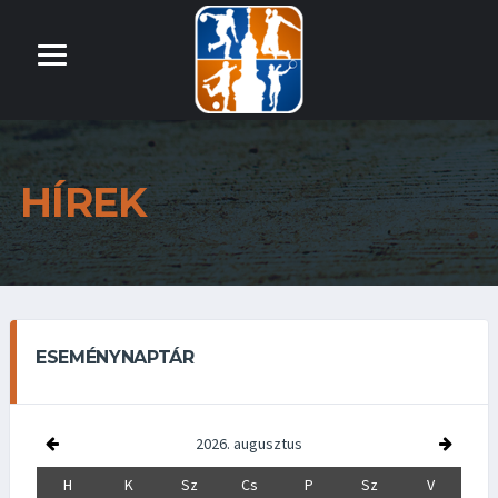
HÍREK
ESEMÉNYNAPTÁR
2026. augusztus
H
K
Sz
Cs
P
Sz
V