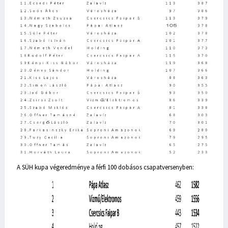
A SÜH kupa végeredménye a férfi 100 dobásos csapatversenyben: