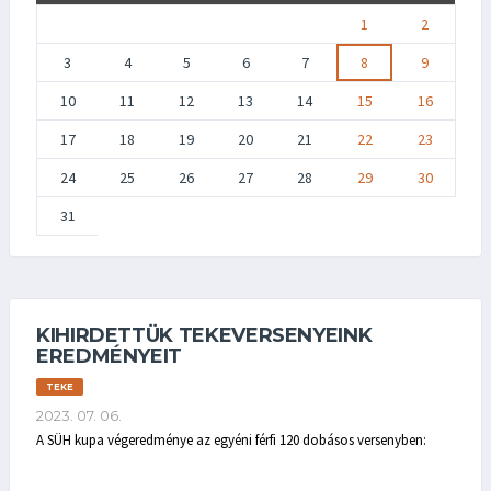
1
2
3
4
5
6
7
8
9
10
11
12
13
14
15
16
17
18
19
20
21
22
23
24
25
26
27
28
29
30
31
KIHIRDETTÜK TEKEVERSENYEINK
EREDMÉNYEIT
TEKE
2023. 07. 06.
A SÜH kupa végeredménye az egyéni férfi 120 dobásos versenyben: