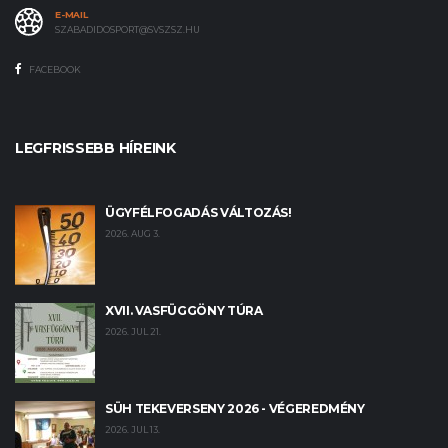
E-MAIL
SZABADIDOSPORT@SVSZSZ.HU
FACEBOOK
LEGFRISSEBB HÍREINK
ÜGYFÉLFOGADÁS VÁLTOZÁS!
2026. AUG 3.
XVII. VASFÜGGÖNY TÚRA
2026. JUL 21.
SÜH TEKEVERSENY 2026 - VÉGEREDMÉNY
2026. JUL 13.