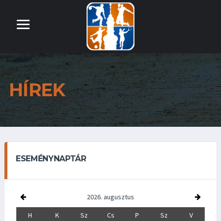
HÍREK
ESEMÉNYNAPTÁR
2026. augusztus
H
K
Sz
Cs
P
Sz
V