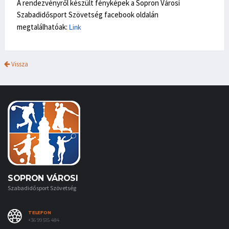
A rendezvényről készült fényképek a Sopron Városi
Szabadidősport Szövetség facebook oldalán
megtalálhatóak:
Link
Vissza
SOPRON VÁROSI
Szabadidősport Szövetség
TELEFON
+36 99 515 484