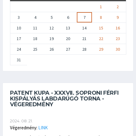
1
2
3
4
5
6
7
8
9
10
11
12
13
14
15
16
17
18
19
20
21
22
23
24
25
26
27
28
29
30
31
PATENT KUPA - XXXVII. SOPRONI FÉRFI
KISPÁLYÁS LABDARÚGÓ TORNA -
VÉGEREDMÉNY
2024. 08. 21.
Végeredmény:
LINK