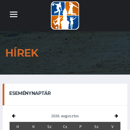
HÍREK
ESEMÉNYNAPTÁR
2026. augusztus
H
K
Sz
Cs
P
Sz
V