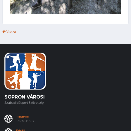
Vissza
SOPRON VÁROSI
Szabadidősport Szövetség
TELEFON
+36 99 515 484
E-MAIL