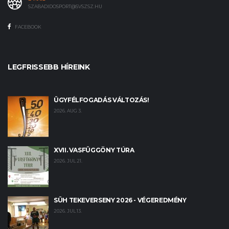
SZABADIDOSPORT@SVSZSZ.HU
FACEBOOK
LEGFRISSEBB HÍREINK
ÜGYFÉLFOGADÁS VÁLTOZÁS!
2026. AUG 3.
XVII. VASFÜGGÖNY TÚRA
2026. JUL 21.
SÜH TEKEVERSENY 2026 - VÉGEREDMÉNY
2026. JUL 13.