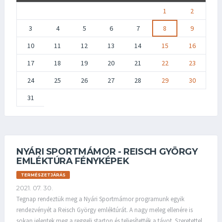
1
2
3
4
5
6
7
8
9
10
11
12
13
14
15
16
17
18
19
20
21
22
23
24
25
26
27
28
29
30
31
NYÁRI SPORTMÁMOR - REISCH GYÖRGY
EMLÉKTÚRA FÉNYKÉPEK
TERMÉSZETJÁRÁS
2021. 07. 30.
Tegnap rendeztük meg a Nyári Sportmámor programunk egyik
rendezvényét a Reisch György emléktúrát. A nagy meleg ellenére is
sokan jelentek meg a reggeli starton és teljesítették a távot. Szeretettel