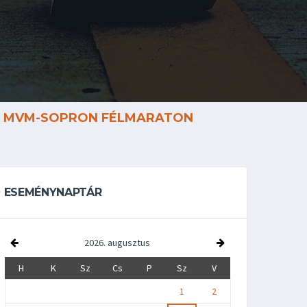
MVM-SOPRON FÉLMARATON
ESEMÉNYNAPTÁR
2026. augusztus
H
K
Sz
Cs
P
Sz
V
1
2