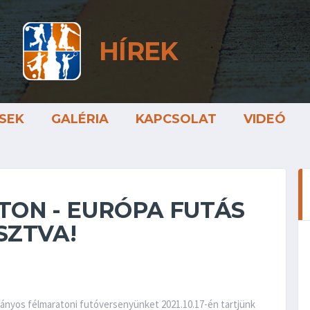
HÍREK
SEK
GALÉRIA
KAPCSOLAT
VIDEÓ
ON - EURÓPA FUTÁS
SZTVA!
ományos félmaratoni futóversenyünket 2021.10.17-én tartjünk