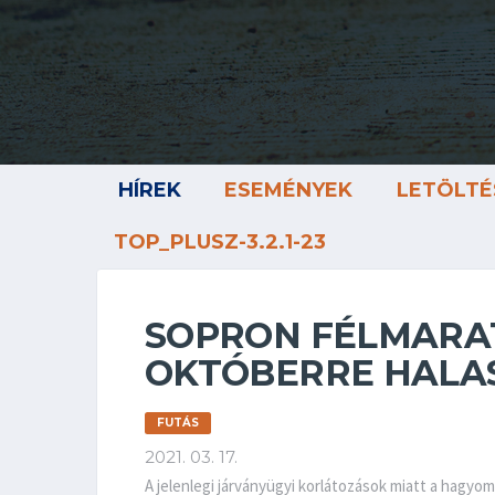
HÍREK
ESEMÉNYEK
LETÖLTÉ
TOP_PLUSZ-3.2.1-23
SOPRON FÉLMARAT
OKTÓBERRE HALA
FUTÁS
2021. 03. 17.
A jelenlegi járványügyi korlátozások miatt a hagy