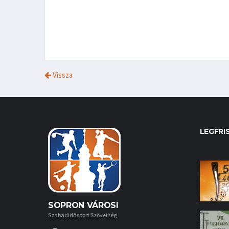
Vissza
LEGFRI
SOPRON VÁROSI
Szabadidősport Szövetség