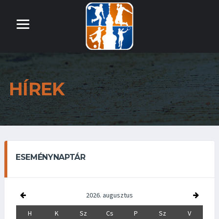
HÍREK
ESEMÉNYNAPTÁR
2026. augusztus
H
K
Sz
Cs
P
Sz
V