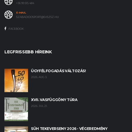
+36 99 515 484
E-MAIL
SZABADIDOSPORT@SVSZSZ.HU
FACEBOOK
LEGFRISSEBB HÍREINK
ÜGYFÉLFOGADÁS VÁLTOZÁS!
2026. AUG 3.
XVII. VASFÜGGÖNY TÚRA
2026. JUL 21.
SÜH TEKEVERSENY 2026 - VÉGEREDMÉNY