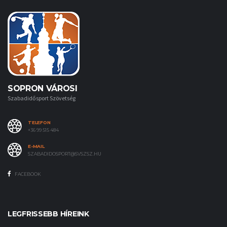
SOPRON VÁROSI
Szabadidősport Szövetség
TELEFON
+36 99 515 484
E-MAIL
SZABADIDOSPORT@SVSZSZ.HU
FACEBOOK
LEGFRISSEBB HÍREINK