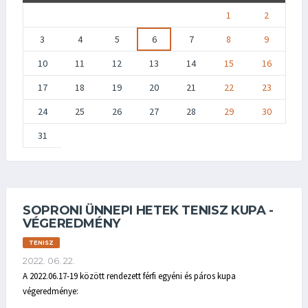
1
2
3
4
5
6
7
8
9
10
11
12
13
14
15
16
17
18
19
20
21
22
23
24
25
26
27
28
29
30
31
SOPRONI ÜNNEPI HETEK TENISZ KUPA -
VÉGEREDMÉNY
TENISZ
2022. 06. 22.
A 2022.06.17-19 között rendezett férfi egyéni és páros kupa
végeredménye: