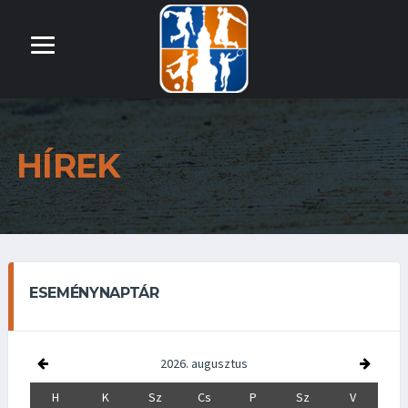
HÍREK
ESEMÉNYNAPTÁR
2026. augusztus
H
K
Sz
Cs
P
Sz
V