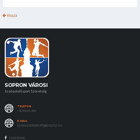
Vissza
SOPRON VÁROSI
Szabadidősport Szövetség
TELEFON
+36 99 515 484
E-MAIL
SZABADIDOSPORT@SVSZSZ.HU
FACEBOOK