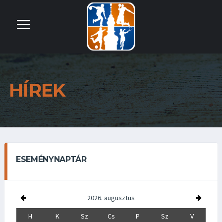
HÍREK
ESEMÉNYNAPTÁR
2026. augusztus
H
K
Sz
Cs
P
Sz
V