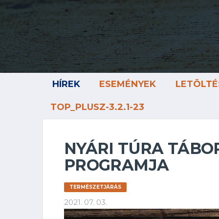
HÍREK
ESEMÉNYEK
LETÖLTÉ
TOP_PLUSZ-3.2.1-23
NYÁRI TÚRA TÁBO
PROGRAMJA
TERMÉSZETJÁRÁS
2021. 07. 03.