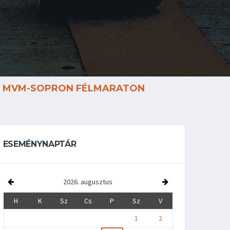
MVM-SOPRON FÉLMARATON
ESEMÉNYNAPTÁR
2026. augusztus
H
K
Sz
Cs
P
Sz
V
1
2