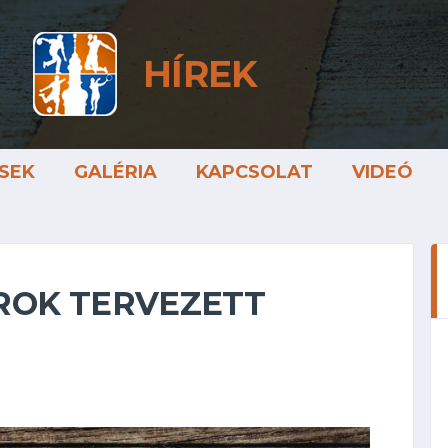
HÍREK
SEK
GALÉRIA
KAPCSOLAT
VIDEÓ
ROK TERVEZETT