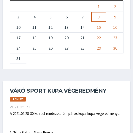
1
2
3
4
5
6
7
8
9
10
11
12
13
14
15
16
17
18
19
20
21
22
23
24
25
26
27
28
29
30
31
VÁKÓ SPORT KUPA VÉGEREDMÉNY
TENISZ
2021. 05. 31.
A 2021.05.28-30 között rendezett férfi páros kupa kupa végeredménye:
1. Tóth Bálint - Nagy Bence