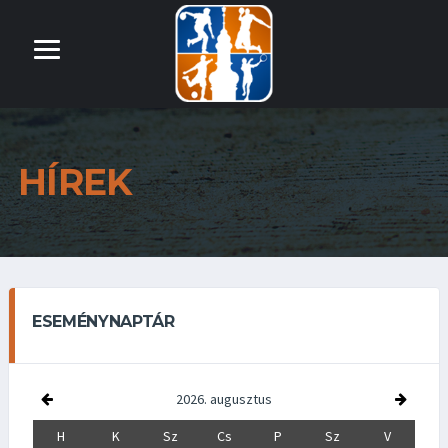
HÍREK
ESEMÉNYNAPTÁR
2026. augusztus
H
K
Sz
Cs
P
Sz
V