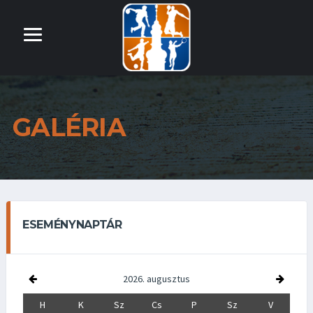
GALÉRIA
ESEMÉNYNAPTÁR
2026. augusztus
H
K
Sz
Cs
P
Sz
V