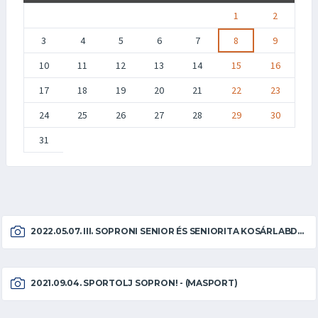
1
2
3
4
5
6
7
8
9
10
11
12
13
14
15
16
17
18
19
20
21
22
23
24
25
26
27
28
29
30
31
2022.05.07. III. SOPRONI SENIOR ÉS SENIORITA KOSÁRLABDA TORNA
2021.09.04. SPORTOLJ SOPRON! - (MASPORT)