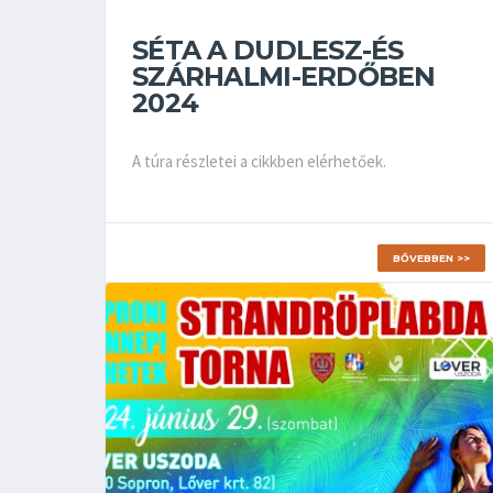
SÉTA A DUDLESZ-ÉS
SZÁRHALMI-ERDŐBEN
2024
A túra részletei a cikkben elérhetőek.
BŐVEBBEN >>