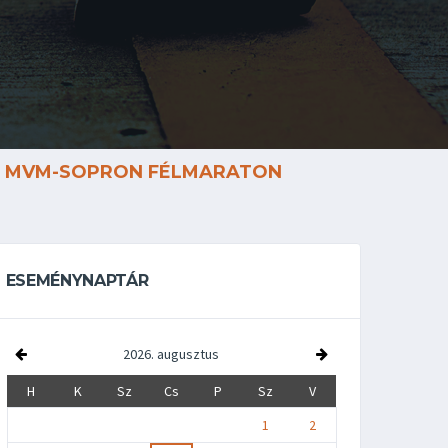
MVM-SOPRON FÉLMARATON
ESEMÉNYNAPTÁR
2026. augusztus
H
K
Sz
Cs
P
Sz
V
1
2