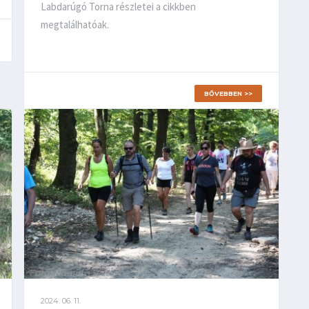
Labdarúgó Torna részletei a cikkben
megtalálhatóak.
BŐVEBBEN >>
2024. 06. 11.