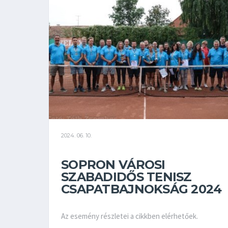
2024. 06. 10.
SOPRON VÁROSI
SZABADIDŐS TENISZ
CSAPATBAJNOKSÁG 2024
Az esemény részletei a cikkben elérhetőek.