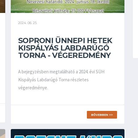
2024. 06. 25.
SOPRONI ÜNNEPI HETEK
KISPÁLYÁS LABDARÚGÓ
TORNA - VÉGEREDMÉNY
A bejegyzésben megtalálható a 2024. évi SÜH
Kispályás Labdarúgó Torna részletes
végeredménye.
BŐVEBBEN >>