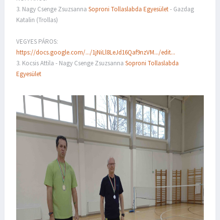
3. Nagy Csenge Zsuzsanna
Soproni Tollaslabda Egyesület
- Gazdag
Katalin (Trollas)
VEGYES PÁROS:
https://docs.google.com/.../1jNiLl8LeJd16Qaf9nzVM.../edit...
3. Kocsis Attila - Nagy Csenge Zsuzsanna
Soproni Tollaslabda
Egyesület