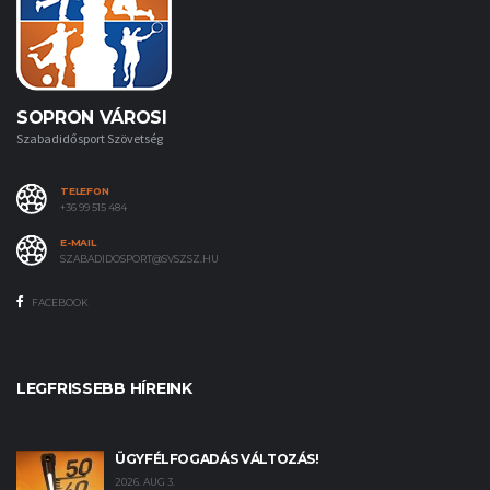
SOPRON VÁROSI
Szabadidősport Szövetség
TELEFON
+36 99 515 484
E-MAIL
SZABADIDOSPORT@SVSZSZ.HU
FACEBOOK
LEGFRISSEBB HÍREINK
ÜGYFÉLFOGADÁS VÁLTOZÁS!
2026. AUG 3.