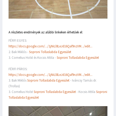
A részletes eredmények az alábbi linkeken érhetőek el:
FÉRFI EGYES:
https://docs.google.com/.../1jNiLl8LeJd16Qaf9nzVM.../edit...
2. Bak Miklós -
Soproni Tollaslabda Egyesület
3. Cornelius Holst és Kocsis Attila -
Soproni Tollaslabda Egyesület
FÉRFI PÁROS:
https://docs.google.com/.../1jNiLl8LeJd16Qaf9nzVM.../edit...
3. Bak Miklós
Soproni Tollaslabda Egyesület
- Iváncsy Tamás dr.
(Trollas)
3. Cornelius Holst
Soproni Tollaslabda Egyesület
- Kocsis Attila
Soproni
Tollaslabda Egyesület