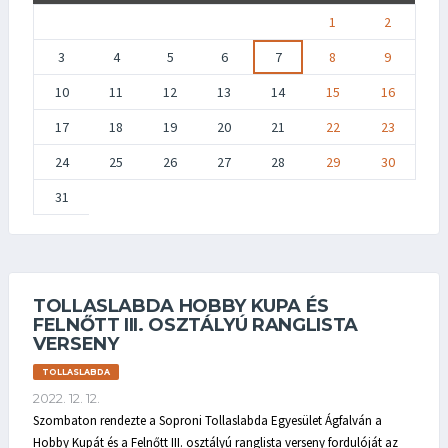
1
2
3
4
5
6
7
8
9
10
11
12
13
14
15
16
17
18
19
20
21
22
23
24
25
26
27
28
29
30
31
TOLLASLABDA HOBBY KUPA ÉS
FELNŐTT III. OSZTÁLYÚ RANGLISTA
VERSENY
TOLLASLABDA
2022. 12. 12.
Szombaton rendezte a Soproni Tollaslabda Egyesület Ágfalván a
Hobby Kupát és a Felnőtt III. osztályú ranglista verseny fordulóját az