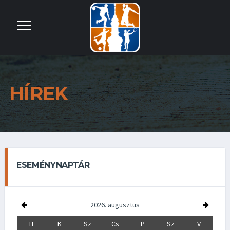
HÍREK
ESEMÉNYNAPTÁR
2026. augusztus
H
K
Sz
Cs
P
Sz
V