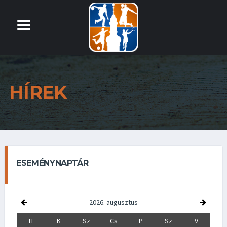
HÍREK
ESEMÉNYNAPTÁR
2026. augusztus
H
K
Sz
Cs
P
Sz
V