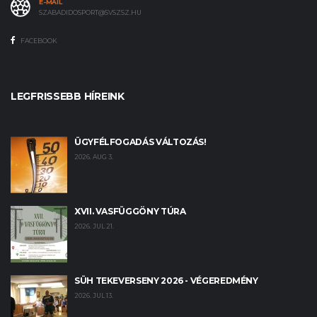
E-MAIL
SZABADIDOSPORT@SVSZSZ.HU
FACEBOOK
LEGFRISSEBB HÍREINK
ÜGYFÉLFOGADÁS VÁLTOZÁS!
2026. AUG 3.
XVII. VASFÜGGÖNY TÚRA
2026. JUL 21.
SÜH TEKEVERSENY 2026 - VÉGEREDMÉNY
2026. JUL 13.