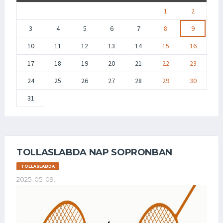
1
2
3
4
5
6
7
8
9
10
11
12
13
14
15
16
17
18
19
20
21
22
23
24
25
26
27
28
29
30
31
TOLLASLABDA NAP SOPRONBAN
TOLLASLABDA
2025. 05. 09.