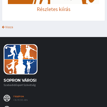
Részletes kiírás
Vissza
SOPRON VÁROSI
Szabadidősport Szövetség
TELEFON
+36 99 515 484